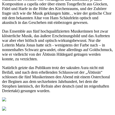
Komposition a capella oder über einem Tongeflecht aus Glocken,
Fidel und Harfe in die Höhe des Kirchenraums, und der Zuhörer
fragte sich wie die Musik geklungen hätte, , wäre der gotische Chor
mit dem bekannten Altar von Hans Schäufelein optisch und
akustisch in das Geschehen mit einbezogen gewesen.
Das Ensemble aus fünf hochqualifizierten Musikerinnen bot zwar
klösterliche Musik, das äußere Erscheinungsbild und das Auftreten
war aber eher höfisch und optisch-wirkungsbewusst. Nur die
Leiterin Maria Jonas hatte sich - wenigstens der Farbe nach – in
nonnenhaftes Schwarz gewandet, ohne allerdings auf Goldschmuck,
wie er vielleicht von der Äbtissin Hildegard getragen werden
konnte, zu verzichten.
Natürlich geizte das Publikum trotz der sakralen Aura nicht mit
Beifall, und nach dem erhellenden Schlusswort der „Äbtissin“
schlossen die fünf Musikerinnen den Abend mit einem Osterchoral
der Beginen aus dem sechzehnten Jahrhundert, bei dem die
Strophen lateinisch, der Refrain aber deutsch (und im reigenhaften
Dreiertakt) gesungen wurden.