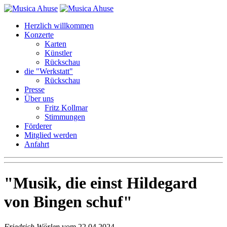
Herzlich willkommen
Konzerte
Karten
Künstler
Rückschau
die "Werkstatt"
Rückschau
Presse
Über uns
Fritz Kollmar
Stimmungen
Förderer
Mitglied werden
Anfahrt
Musik, die einst Hildegard
von Bingen schuf
Friedrich Wörlen
vom 22.04.2024