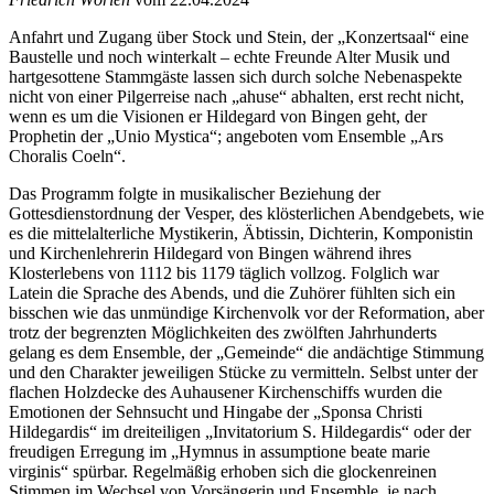
Anfahrt und Zugang über Stock und Stein, der „Konzertsaal“ eine
Baustelle und noch winterkalt – echte Freunde Alter Musik und
hartgesottene Stammgäste lassen sich durch solche Nebenaspekte
nicht von einer Pilgerreise nach „ahuse“ abhalten, erst recht nicht,
wenn es um die Visionen er Hildegard von Bingen geht, der
Prophetin der „Unio Mystica“; angeboten vom Ensemble „Ars
Choralis Coeln“.
Das Programm folgte in musikalischer Beziehung der
Gottesdienstordnung der Vesper, des klösterlichen Abendgebets, wie
es die mittelalterliche Mystikerin, Äbtissin, Dichterin, Komponistin
und Kirchenlehrerin Hildegard von Bingen während ihres
Klosterlebens von 1112 bis 1179 täglich vollzog. Folglich war
Latein die Sprache des Abends, und die Zuhörer fühlten sich ein
bisschen wie das unmündige Kirchenvolk vor der Reformation, aber
trotz der begrenzten Möglichkeiten des zwölften Jahrhunderts
gelang es dem Ensemble, der „Gemeinde“ die andächtige Stimmung
und den Charakter jeweiligen Stücke zu vermitteln. Selbst unter der
flachen Holzdecke des Auhausener Kirchenschiffs wurden die
Emotionen der Sehnsucht und Hingabe der „Sponsa Christi
Hildegardis“ im dreiteiligen „Invitatorium S. Hildegardis“ oder der
freudigen Erregung im „Hymnus in assumptione beate marie
virginis“ spürbar. Regelmäßig erhoben sich die glockenreinen
Stimmen im Wechsel von Vorsängerin und Ensemble, je nach