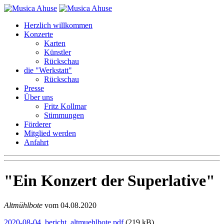
Herzlich willkommen
Konzerte
Karten
Künstler
Rückschau
die "Werkstatt"
Rückschau
Presse
Über uns
Fritz Kollmar
Stimmungen
Förderer
Mitglied werden
Anfahrt
Ein Konzert der Superlative
Altmühlbote
vom 04.08.2020
2020-08-04_bericht_altmuehlbote.pdf
(219 kB)